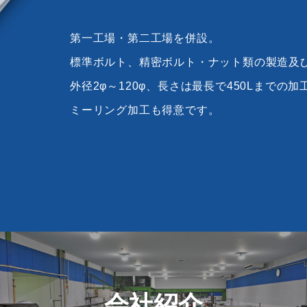
第一工場・第二工場を併設。
標準ボルト、精密ボルト・ナット類の製造及
外径2φ～120φ、長さは最長で450Lまでの
ミーリング加工も得意です。
会社紹介