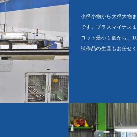
小径小物から大径大物
です。プラスマイナス
ロット最小１個から、10
試作品の生産もお任せ