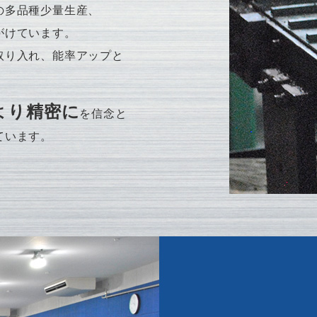
の多品種少量生産、
がけています。
取り入れ、能率アップと
より精密に
を信念と
ています。